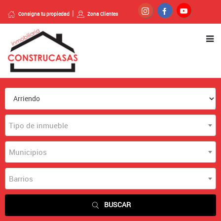
Consigna tu propiedad
Zona Clientes
Tipo de inmueble
Municipios
Barrios
BUSCAR