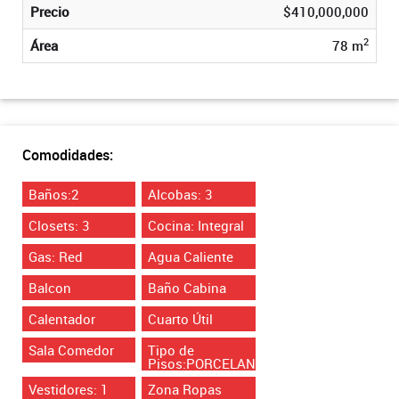
Precio
$410,000,000
2
Área
78 m
Comodidades:
Baños:2
Alcobas: 3
Closets: 3
Cocina: Integral
Gas: Red
Agua Caliente
Balcon
Baño Cabina
Calentador
Cuarto Útil
Sala Comedor
Tipo de
Pisos:PORCELANATO
Vestidores: 1
Zona Ropas