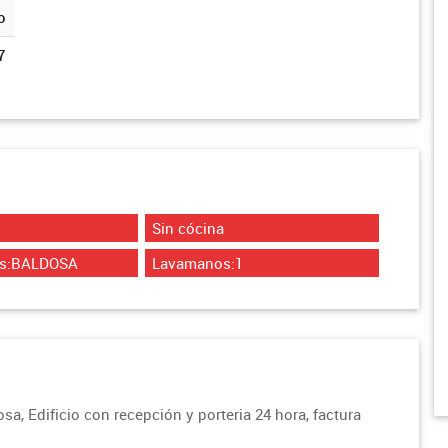
o
7
Sin cócina
os:BALDOSA
Lavamanos:1
osa, Edificio con recepción y porteria 24 hora, factura