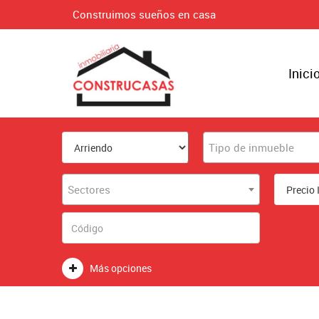
Construimos sueños en casa
Inici
Tipo de inmueble
Sectores
Más opciones