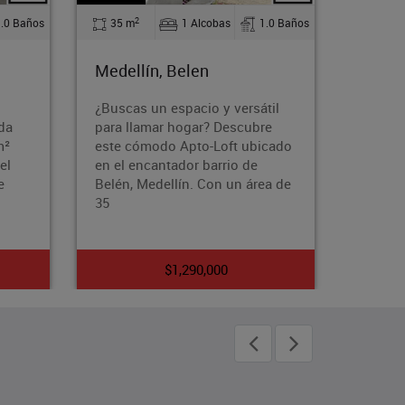
2
1.0 Baños
90 m
3 Alcobas
2.0 Baños
Medellín, Almeria
I
versátil
¿Buscas un hogar que te brinde
¡
escubre
comodidad, estilo y acceso a
d
t ubicado
una vida activa y saludable?
e
io de
Entonces, este apartamento
a
un área de
amoblado en el exclusivo barrio
A
de
$6,000,000