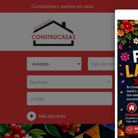
Construimos sueños en casa
Inici
Tipo de inmueble
Sectores
Más opciones