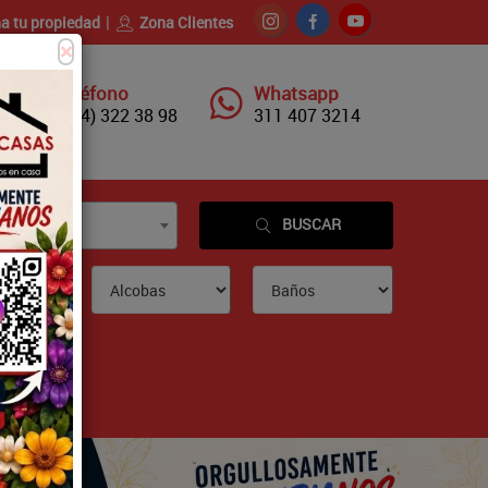
a tu propiedad
Zona Clientes
×
Teléfono
Whatsapp
(604) 322 38 98
311 407 3214
BUSCAR