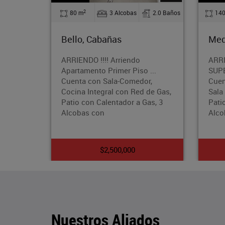
2
bas
2.0 Baños
140 m
4 Alcobas
2.0 Baños
Medellín, Calasanz
endo
ARRIENDO !! APARTAMENTO
Piso ...
SUPER AMPLIOEl Apartamento
omedor,
Cuenta con un Área de 140 Mts,
n Red de Gas,
Sala Comedor, Cocina Integral, 2
r a Gas, 3
Patios, baños Cabinados, 4
Alcobas
00
$3,500,000
Nuestros Aliados