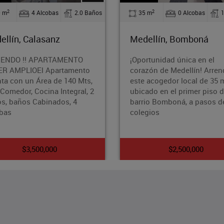
2
2
35 m
0 Alcobas
1.0 Baños
35 m
1 Alcobas
Medellín, Bomboná
Medellín, Belen
¡Oportunidad única en el
¿Buscas un espacio y 
corazón de Medellín! Arrenda
para llamar hogar? D
este acogedor local de 35 m²
este cómodo Apto-Lof
ubicado en el primer piso del
en el encantador barr
barrio Bomboná, a pasos de
Belén, Medellín. Con 
colegios
35
$2,500,000
$1,290,000