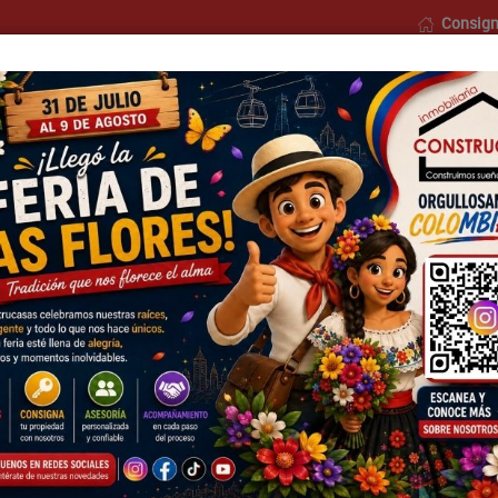
Consign
o
Nosotros
Formularios
Blog
Contáctenos
Municipios
Barrios